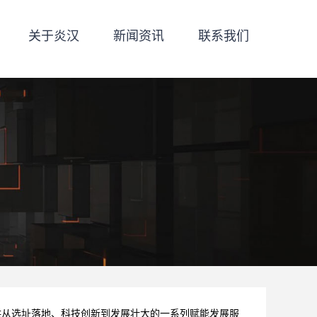
关于炎汉
新闻资讯
联系我们
供从选址落地、科技创新到发展壮大的一系列赋能发展服