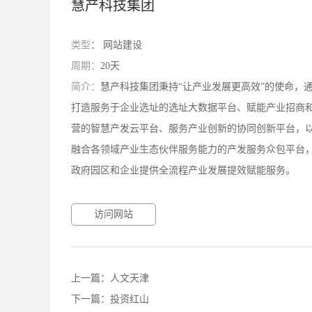
慧产科技集团
类型
： 网站建设
周期：
20天
简介：
慧产科技集团秉持“让产业发展更高效”的使命，
打造服务于企业选址的选址大数据平台、赋能产业招商
营的智慧产发云平台、服务产业创新的协同创新平台，
融合各领域产业生态伙伴服务能力的产发服务众包平台
政府园区和企业提供全流程产业发展提效赋能服务。
访问网站
上一篇：人文天津
下一篇：投资红山