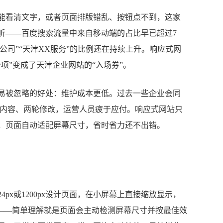
能看清文字，或者页面排版错乱、按钮点不到，这家
听——百度搜索流量中来自移动端的占比早已超过7
公司”“天津XX服务”的比例还在持续上升。响应式网
分项”变成了天津企业网站的“入场券”。
易被忽略的好处：维护成本更低。过去一些企业会同
套内容、两轮修改，运营人员疲于应付。响应式网站只
，页面自动适配屏幕尺寸，省时省力还不出错。
px或1200px设计页面，在小屏幕上直接缩放显示，
询——简单理解就是页面会主动检测屏幕尺寸并按最佳效